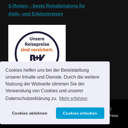
S-Reisen – beste Reiseberatung für
Aktiv- und
Erlebnisreisen
Cookies helfen uns bei der Bereitstellung
unserer Inhalte und Dienste. Durch die weitere
Nutzung der Webseite stimmen Sie der
Verwendung von Cookies und unserer
Datenschutzerklärung zu.
Mehr erfahren
© S-REISEN | Wandern & Genuss | L-REISEN
Vilva |
Cookies ablehnen
Cookies erlauben
Entwickelt von
Blossom Themes
. Präsentiert von
WordPress
.